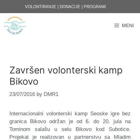
Skip
VOLONTIRANJE
|
DONACIJE
|
PROGRAMI
to
content
MENI
Završen volonterski kamp
Bikovo
23/07/2016
by
DMR1
Internacionalni volonterski kamp Seoske igre bez
granica Bikovo održan je od 6. do 20. jula na
Tominom salašu u selu Bikovo kod Subotice.
Projekat je realizovan u partnerstvu sa Mladim