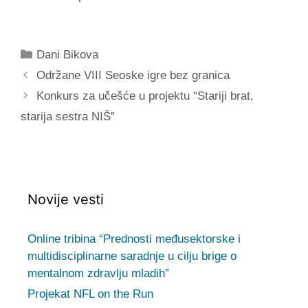
Categories
Dani Bikova
Post
Održane VIII Seoske igre bez granica
navigation
Konkurs za učešće u projektu “Stariji brat,
starija sestra NIŠ”
Novije vesti
Online tribina “Prednosti međusektorske i
multidisciplinarne saradnje u cilju brige o
mentalnom zdravlju mladih”
Projekat NFL on the Run