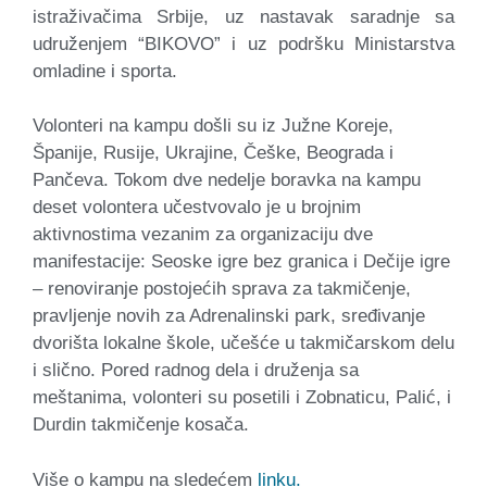
istraživačima Srbije, uz nastavak saradnje sa
udruženjem “BIKOVO” i uz podršku Ministarstva
omladine i sporta.
Volonteri na kampu došli su iz Južne Koreje,
Španije, Rusije, Ukrajine, Češke, Beograda i
Pančeva. Tokom dve nedelje boravka na kampu
deset volontera učestvovalo je u brojnim
aktivnostima vezanim za organizaciju dve
manifestacije: Seoske igre bez granica i Dečije igre
– renoviranje postojećih sprava za takmičenje,
pravljenje novih za Adrenalinski park, sređivanje
dvorišta lokalne škole, učešće u takmičarskom delu
i slično. Pored radnog dela i druženja sa
meštanima, volonteri su posetili i Zobnaticu, Palić, i
Durdin takmičenje kosača.
Više o kampu na sledećem
linku.