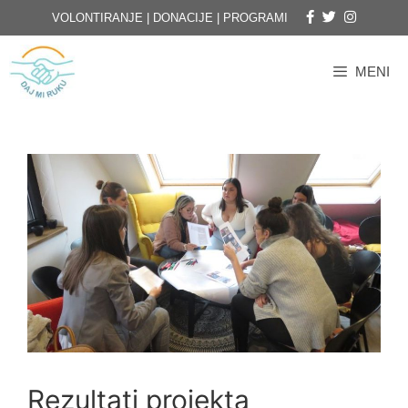
VOLONTIRANJE
|
DONACIJE
|
PROGRAMI
MENI
Rezultati projekta