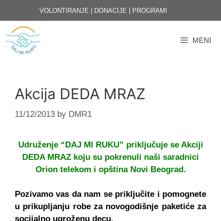
Skip
VOLONTIRANJE
|
DONACIJE
|
PROGRAMI
to
content
MENI
Akcija DEDA MRAZ
11/12/2013
by
DMR1
Udruženje “DAJ MI RUKU” priključuje se Akciji
DEDA MRAZ koju su pokrenuli naši saradnici
Orion telekom i opština Novi Beograd.
Pozivamo vas da nam se priključite i pomognete
u prikupljanju robe za novogodišnje paketiće za
socijalno ugroženu decu.