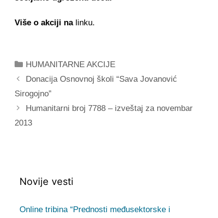
Više o akciji na
linku.
Categories
HUMANITARNE AKCIJE
Post
Donacija Osnovnoj školi “Sava Jovanović
navigation
Sirogojno”
Humanitarni broj 7788 – izveštaj za novembar
2013
Novije vesti
Online tribina “Prednosti međusektorske i